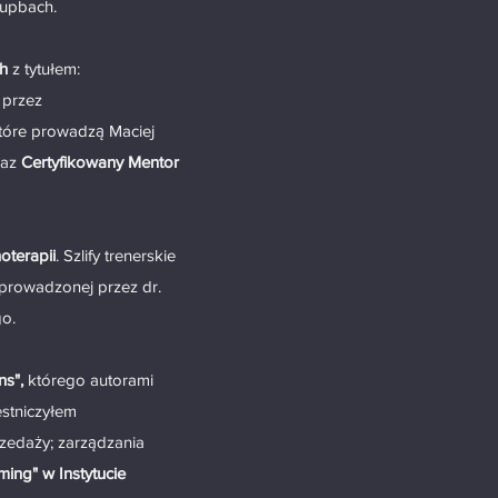
hupbach.
h
z tytułem:
 przez
tóre prowadzą Maciej
raz
Certyfikowany Mentor
oterapii
. Szlify trenerskie
prowadzonej przez dr.
go.
ns",
którego autorami
estniczyłem
zedaży; zarządzania
ming" w Instytucie