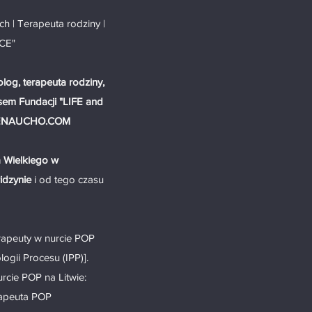
 | Terapeuta rodziny |
NCE"
log, terapeuta rodziny,
sem Fundacji "LIFE and
ENAUCHO.COM
a Wielkiego w
idzynie
i od tego czasu
erapeuty w nurcie POP
ogii Procesu (IPP)].
cie POP na Litwie:
erapeuta POP