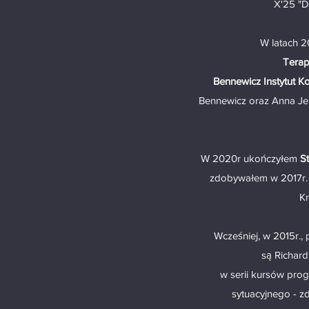
X'25 "D
W latach 
Terap
Bennewicz Instytut Ko
Bennewicz oraz Anna Je
W 2020r ukończyłem
S
zdobywałem w 2017r.
Kr
Wcześniej, w 2015r.,
są
Richard
w serii kursów pro
sytuacyjnego - zd