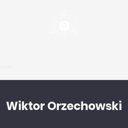
Wiktor Orzechowski
psycholog | trener | coach kognitywny
START
OFERTA
FUNDACJA
KRĄG
CNS
BLOG NA SZLAKU
Wiktor Orzechowski