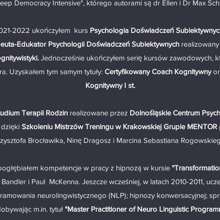
eep Democracy Intensive", którego autorami są dr Ellen i Dr Max Sc
2021-2022 ukończyłem kurs
Psychologia Doświadczeń Subiektywnyc
euta-Edukator Psychologii Doświadczeń Subiektywnych
realizowany
gnitywistyki.
Jednocześnie ukończyłem serię kursów zawodowych, k
ra. Uzyskałem tym samym tytuły:
Certyfikowany Coach Kognitywny
o
Kognitywny I st.
tudium Terapii Rodzin
realizowane przez
Dolnośląskie Centrum Psych
 dzięki
Szkoleniu Mistrzów Treningu w Krakowskiej Grupie MENTOR
zysztofa Brocławika, Ninę Dragosz i Marcina Sebastiana Rogowskie
 pogłębiałem kompetencje w pracy z hipnozą w kursie
"Transformatio
 Bandler i Paul McKenna. Jeszcze wcześniej, w latach 2010-2011, ucz
gramowania neurolingwistycznego (NLP); hipnozy konwersacyjnej; spr
obywając m.in. tytuł
"Master Practitioner of Neuro Linguistic Program