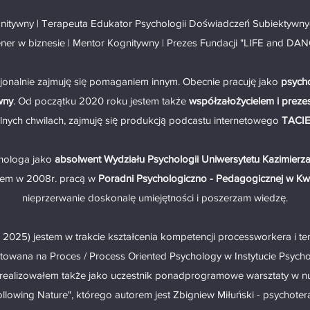
nitywny | Terapeuta Edukator Psychologii Doświadczeń Subiektywnych
ner w biznesie | Mentor Kognitywny | Prezes Fundacji "LIFE and DA
sjonalnie zajmuję się pomaganiem innym. Obecnie pracuję jako
psycho
wny
. Od początku 2020 roku jestem także
współzałożycielem i preze
lnych chwilach, zajmuję się produkcją podcastu internetowego
TACI
chologa jako
absolwent Wydziału Psychologii Uniwersytetu Kazimierz
em w 2008r. pracą w
Poradni Psychologiczno - Pedagogicznej w Kw
nieprzerwanie doskonalę umiejętności i poszerzam wiedzę.
 2025) jestem w trakcie kształcenia kompetencji processworkera i t
towana na Proces / Process Oriented Psychology w Instytucie Psychol
realizowałem także jako uczestnik ponadprogramowe warsztaty w nur
ollowing Nature", którego autorem jest Zbigniew Miłuński - psychot